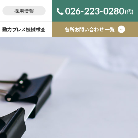
026-223-0280
採用情報
(代)
動力プレス機械検査
0263-40-3911
松本健診所
巡回健診
健診の流れ
ストレスチェック
作業環境
環境測定分析
026-223-0246
施設健診
保健指導
健康教育
長野測定所
労働安全衛生支援
局所排気装置
特殊健康診断
特定保健指導
よくあるご質問
アスベスト調査･分析
マスクフィットテスト
0263-40-3811
松本測定所
0268-64-1151
上田測定所
0266-58-4315
諏訪測定所
0268-64-1151
アスベスト業務室
0268-64-1151
機械検査所