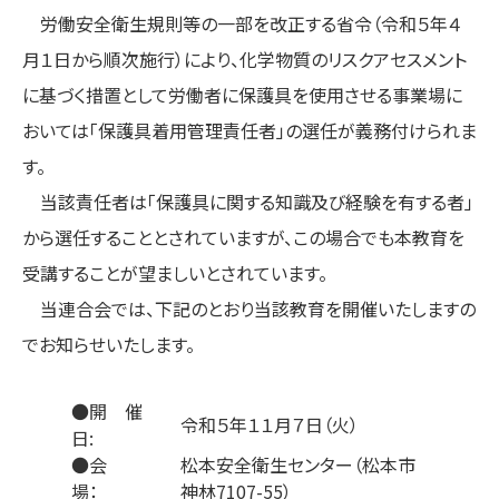
施設健診
ストレスチェック
労働安全衛生規則等の一部を改正する省令（令和５年４
特殊健康診断
健康教育
月１日から順次施行）により、化学物質のリスクアセスメント
健診の流れ
よくあるご質問
に基づく措置として労働者に保護具を使用させる事業場に
保健指導
おいては「保護具着用管理責任者」の選任が義務付けられま
す。
動力プレス機械検査
当該責任者は「保護具に関する知識及び経験を有する者」
から選任することとされていますが、この場合でも本教育を
法人について
採用情報
受講することが望ましいとされています。
お問い合わせ
アクセス
当連合会では、下記のとおり当該教育を開催いたしますの
でお知らせいたします。
●開 催
令和５年１１月７日（火）
日:
●会
松本安全衛生センター（松本市
場：
神林7107-55）