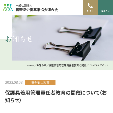
一般社団法人
長野県労働基準協会連合会
menu
0263-40-3911
松本健診所
ホーム
026-223-0246
お知らせ
お知らせ
長野測定所
安全衛生教育
0263-40-3811
松本測定所
環境測定
0268-64-1151
上田測定所
作業環境
環境測定分析
ホーム
お知らせ
保護具着用管理責任者教育の開催について（お知らせ）
0266-58-4315
諏訪測定所
労働安全衛生支援
局所排気装置
アスベスト調査･分析
マスクフィットテスト
0268-64-1151
アスベスト業務室
2023.08.03
安全衛生教育
保護具着用管理責任者教育の開催について（お
0268-64-1151
機械検査所
健康診断
知らせ）
巡回健診
特定保健指導